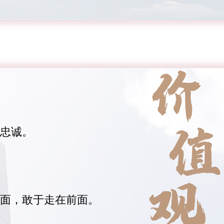
忠诚。
面，敢于走在前面。