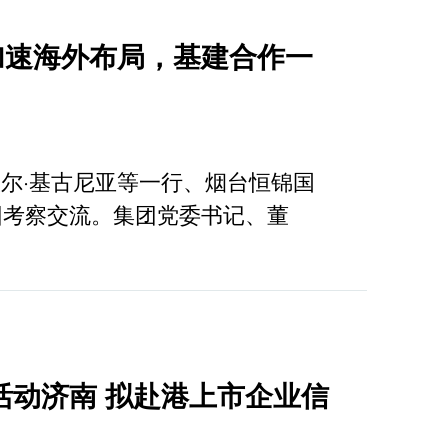
加速海外布局，基建合作一
埃尔·基古尼亚等一行、烟台恒锦国
团考察交流。集团党委书记、董
活动济南 拟赴港上市企业信