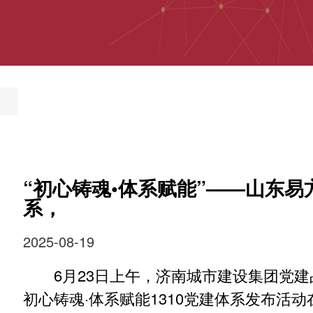
“初心铸魂•体系赋能”——山东易方
系，
2025-08-19
6月23日上午，济南城市建设集团党
初心铸魂·体系赋能1310党建体系发布活