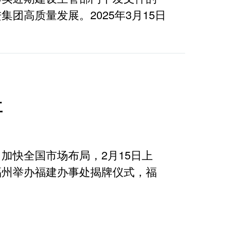
团高质量发展。2025年3月15日
立
加快全国市场布局，2月15日上
福州举办福建办事处揭牌仪式，福