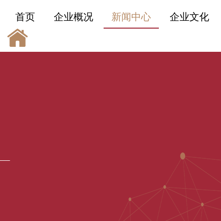
首页
企业概况
新闻中心
企业文化