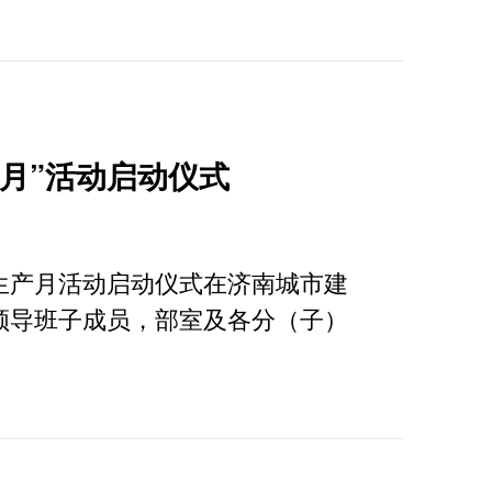
产月”活动启动仪式
全生产月活动启动仪式在济南城市建
团领导班子成员，部室及各分（子）